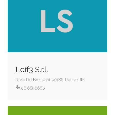
Leff3 S.r.l.
6, Via Dei Bresciani, 00186, Roma (RM)
06 6896680