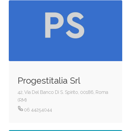
Progestitalia Srl
42, Via Del Banco Di S. Spirito, 00186, Roma
(RM)
06 44254044