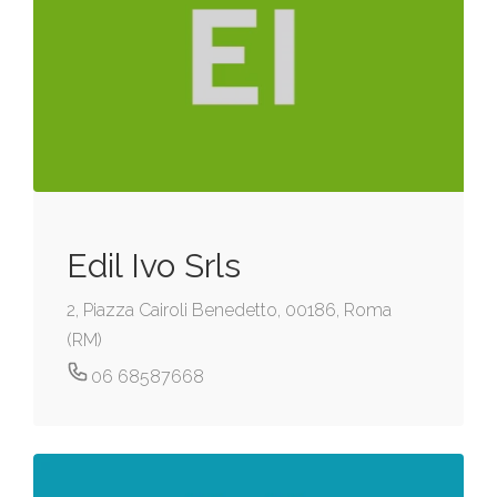
Edil Ivo Srls
2, Piazza Cairoli Benedetto, 00186, Roma
(RM)
06 68587668