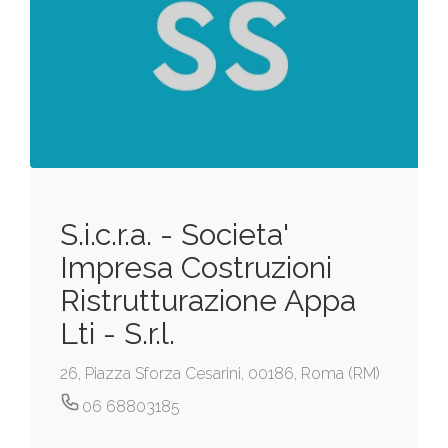
S.i.c.r.a. - Societa'
Impresa Costruzioni
Ristrutturazione Appa
Lti - S.r.l.
26, Piazza Sforza Cesarini, 00186, Roma (RM)
06 68803185