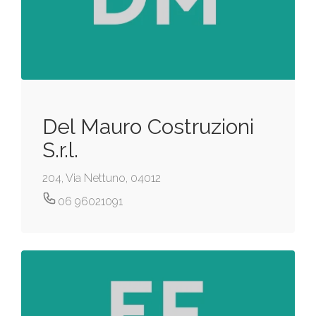
Del Mauro Costruzioni
S.r.l.
204, Via Nettuno, 04012
06 96021091