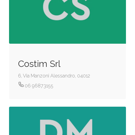
Costim Srl
6, Via Manzoni Alessandro, 04012
06 96873155