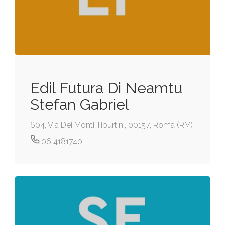
Edil Futura Di Neamtu
Stefan Gabriel
604, Via Dei Monti Tiburtini, 00157, Roma (RM)
06 4181740