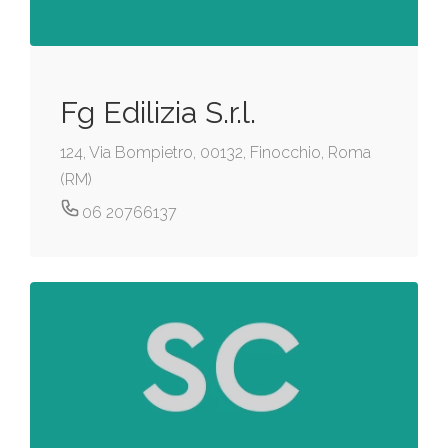
Fg Edilizia S.r.l.
124, Via Bompietro, 00132, Finocchio, Roma
(RM)
06 20766137