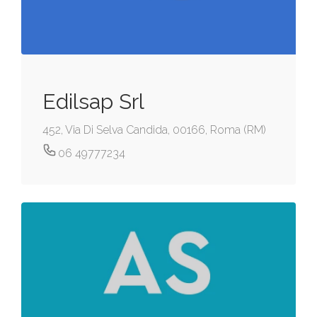
Edilsap Srl
452, Via Di Selva Candida, 00166, Roma (RM)
06 49777234