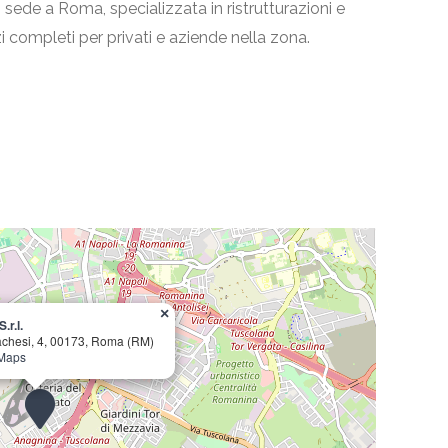
 sede a Roma, specializzata in ristrutturazioni e
zi completi per privati e aziende nella zona.
×
.r.l.
chesi, 4, 00173, Roma (RM)
 Maps