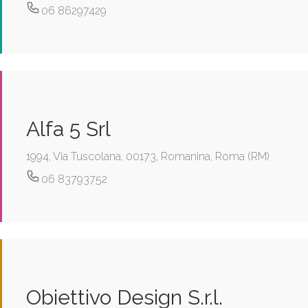
06 86297429
Alfa 5 Srl
1994, Via Tuscolana, 00173, Romanina, Roma (RM)
06 83793752
Obiettivo Design S.r.l.