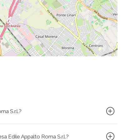
ma S.r.l.?
resa Edile Appalto Roma S.r.l.?