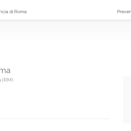
incia di Roma
Preven
oma
a (RM)