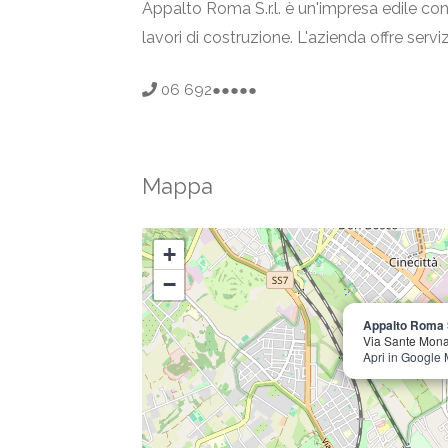
Appalto Roma S.r.l. è un'impresa edile con
lavori di costruzione. L'azienda offre servi
06 692●●●●●
Mappa
+
−
Appalto Roma S
Via Sante Mona
Apri in Google