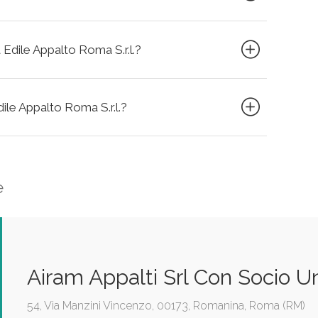
 Edile Appalto Roma S.r.l.?
dile Appalto Roma S.r.l.?
e
Airam Appalti Srl Con Socio U
54, Via Manzini Vincenzo, 00173, Romanina, Roma (RM)