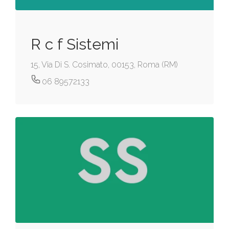
R c f Sistemi
15, Via Di S. Cosimato, 00153, Roma (RM)
06 89572133