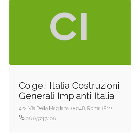
Co.ge.i Italia Costruzioni
Generali Impianti Italia
422, Via Della Magliana, 00148, Roma (RM)
06 65747406