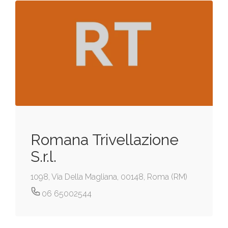
Romana Trivellazione
S.r.l.
1098, Via Della Magliana, 00148, Roma (RM)
06 65002544