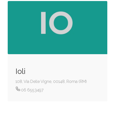
Ioli
108, Via Delle Vigne, 00148, Roma (RM)
06 6553497