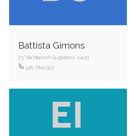
Battista Gimons
23, Via Marconi Guglielmo, 04011
346 7840357