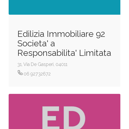
Edilizia Immobiliare 92
Societa' a
Responsabilita' Limitata
31, Via De Gasperi, 04011
06 92732672