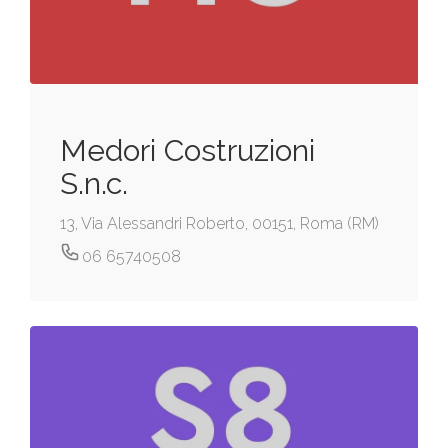
Medori Costruzioni
S.n.c.
13, Via Alessandri Roberto, 00151, Roma (RM)
06 65740508