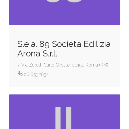
S.e.a. 89 Societa Edilizia
Arona S.r.l.
7, Via Zuretti Carlo Oreste, 00151, Roma (RM)
06 6532632