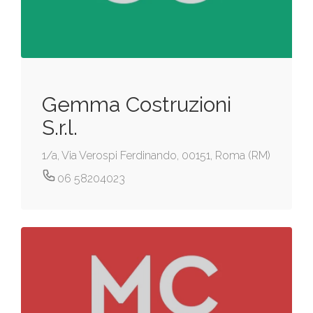
Gemma Costruzioni
S.r.l.
1/a, Via Verospi Ferdinando, 00151, Roma (RM)
06 58204023