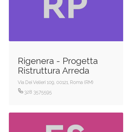
Rigenera - Progetta
Ristruttura Arreda
Via Dei Velieri 109, 00121, Roma (RM)
328 3575595