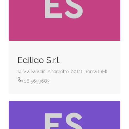
Edilido S.r.l.
14, Via Saracini Andreotto, 00121, Roma (RM)
06 5699683