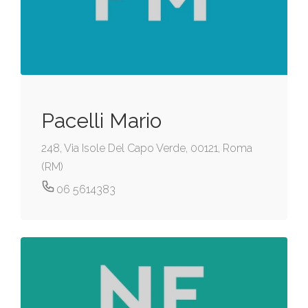
Pacelli Mario
248, Via Isole Del Capo Verde, 00121, Roma
(RM)
06 5614383