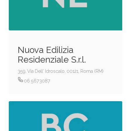
Nuova Edilizia
Residenziale S.r.l.
359, Via Dell' Idroscalo, 00121, Roma (RM)
06 5673087