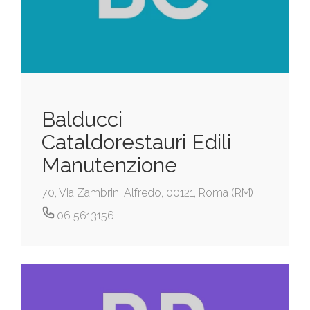
Balducci
Cataldorestauri Edili
Manutenzione
70, Via Zambrini Alfredo, 00121, Roma (RM)
06 5613156