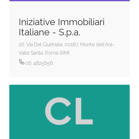
Iniziative Immobiliari
Italiane - S.p.a.
26, Via Del Quirinale, 00187, Monte dell'Ara-
Valle Santa, Roma (RM)
06 4825656