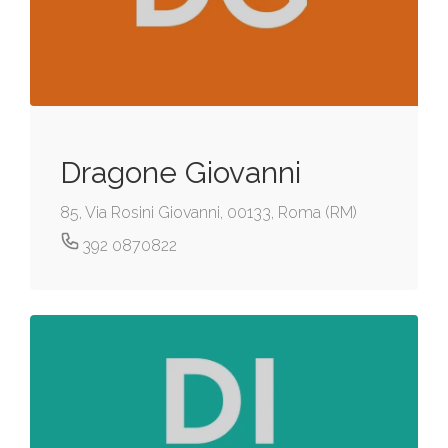
Dragone Giovanni
85, Via Rosini Giovanni, 00133, Roma (RM)
392 0870822