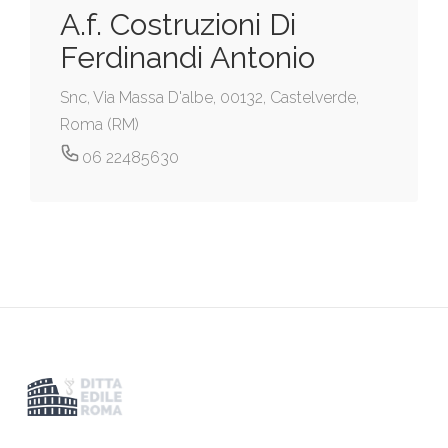
A.f. Costruzioni Di
Ferdinandi Antonio
Snc, Via Massa D'albe, 00132, Castelverde,
Roma (RM)
06 22485630