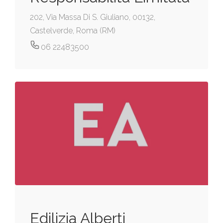
202, Via Massa Di S. Giuliano, 00132,
Castelverde, Roma (RM)
06 22483500
Edilizia Alberti