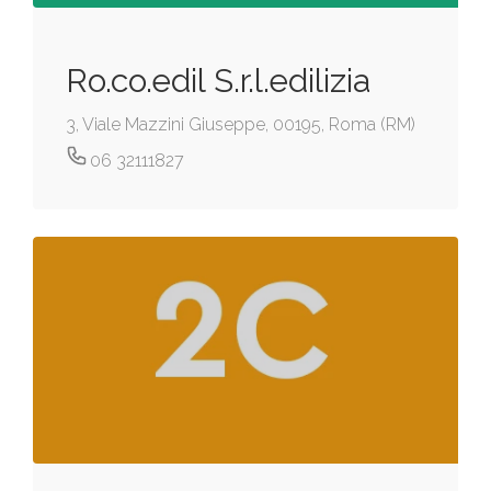
Ro.co.edil S.r.l.edilizia
3, Viale Mazzini Giuseppe, 00195, Roma (RM)
06 32111827