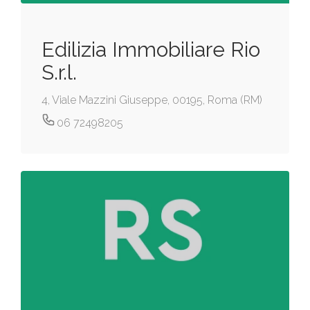
Edilizia Immobiliare Rio
S.r.l.
4, Viale Mazzini Giuseppe, 00195, Roma (RM)
06 72498205