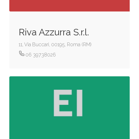
Riva Azzurra S.r.l.
11, Via Buccari, 00195, Roma (RM)
06 39738026