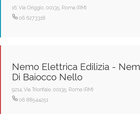
16, Via Origgio, 00135, Roma (RM)
06 6273318
Nemo Elettrica Edilizia - Nem
Di Baiocco Nello
9214, Via Trionfale, 00135, Roma (RM)
06 88544251