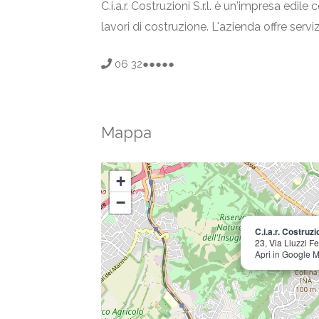
C.i.a.r. Costruzioni S.r.l. è un'impresa edil
lavori di costruzione. L'azienda offre servi
06 32●●●●●
Mappa
+
−
C.i.a.r. Costruzio
23, Via Liuzzi 
Apri in Google 