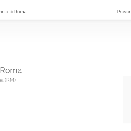
incia di Roma
Preven
 a Roma
ma (RM)