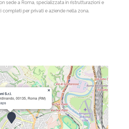
e con sede a Roma, specializzata in ristrutturazioni e
zi completi per privati e aziende nella zona.
×
ni S.r.l.
Ferdinando, 00135, Roma (RM)
Maps