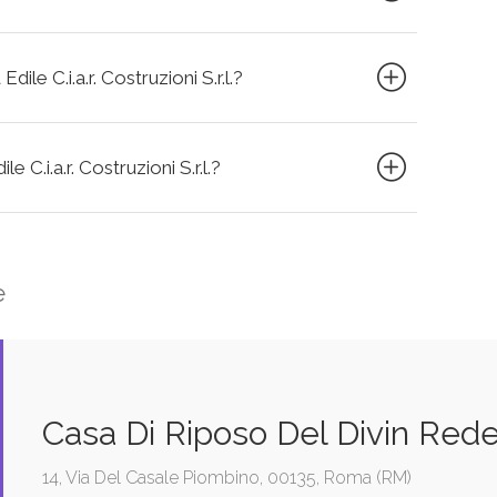
ile C.i.a.r. Costruzioni S.r.l.?
e C.i.a.r. Costruzioni S.r.l.?
e
Casa Di Riposo Del Divin Redent
14, Via Del Casale Piombino, 00135, Roma (RM)