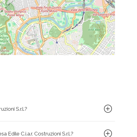
uzioni S.r.l.?
a Edile C.i.a.r. Costruzioni S.r.l.?