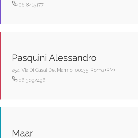
06 8415177
Pasquini Alessandro
254, Via Di Casal Del Marmo, 00135, Roma (RM)
06 3092496
Maar