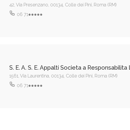
42, Via Presenzano, 00134, Colle dei Pini, Roma (RM)
06 71●●●●●
S. E. A. S. E. Appalti Societa a Responsabilita
1561, Via Laurentina, 00134, Colle dei Pini, Roma (RM)
06 71●●●●●