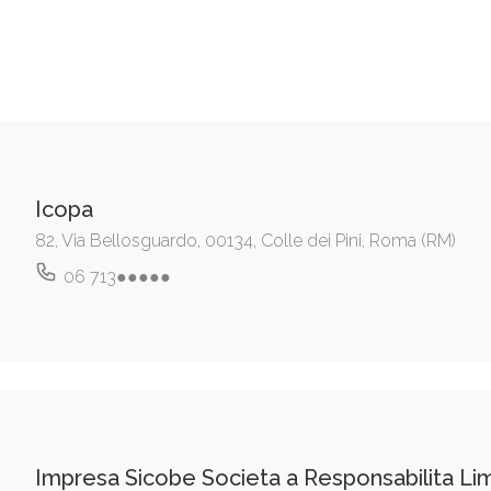
Icopa
82, Via Bellosguardo, 00134, Colle dei Pini, Roma (RM)
06 713●●●●●
Impresa Sicobe Societa a Responsabilita Lim