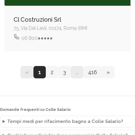
Cl Costruzioni Srl
75, Via Dei Levii, 00174, Roma (RM)
06 800●●●●●
«
1
2
3
...
416
»
Domande frequenti su Colle Salario
Tempi medi per rifacimento bagno a Colle Salario?