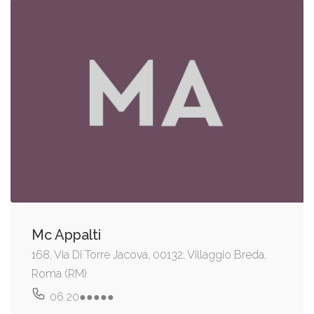
Mc Appalti
168, Via Di Torre Jacova, 00132, Villaggio Breda,
Roma (RM)
06 20●●●●●