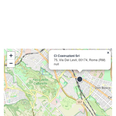
×
+
Cl Costruzioni Srl
75, Via Dei Levii, 00174, Roma (RM)
−
null