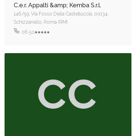
C.e.r. Appalti &amp; Kemba S.r.l.
146/59, Via Fosso Della Castelluccia, 00134,
Schizzanello, Roma (RM)
06 50●●●●●