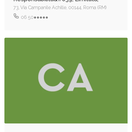
73, Via Campanile Achille, 00144, Roma (RM)
06 50●●●●●