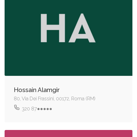
Hossain Alamgir
80, Via Dei Frassini, 00172, Roma (RM)
320 87●●●●●