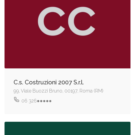
C.s. Costruzioni 2007 S.r.l.
99, Viale Buozzi Bruno, 00197, Roma (RM)
06 326●●●●●