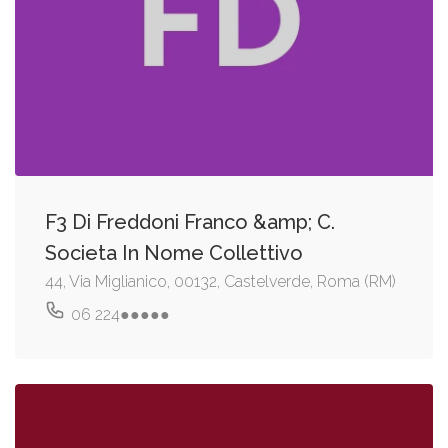
F3 Di Freddoni Franco &amp; C.
Societa In Nome Collettivo
44, Via Miglianico, 00132, Castelverde, Roma (RM)
06 224●●●●●