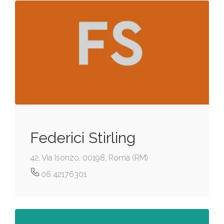
Federici Stirling
42, Via Isonzo, 00198, Roma (RM)
06 42176301