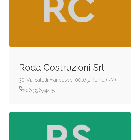
Roda Costruzioni Srl
30, Via Satolli Francesco, 00165, Roma (RM)
06 39674225