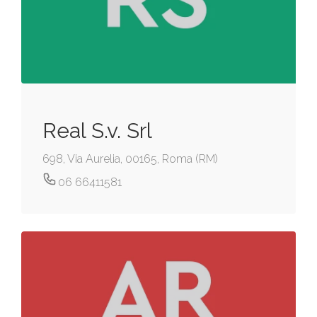
Real S.v. Srl
698, Via Aurelia, 00165, Roma (RM)
06 66411581