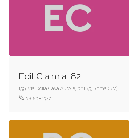
Edil C.a.m.a. 82
159, Via Della Cava Aurelia, 00165, Roma (RM)
06 6381342