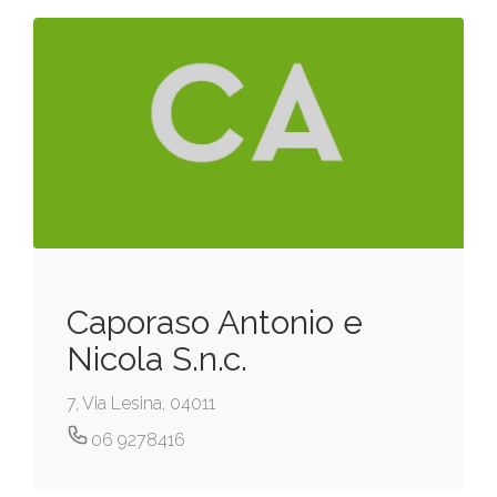
Caporaso Antonio e
Nicola S.n.c.
7, Via Lesina, 04011
06 9278416