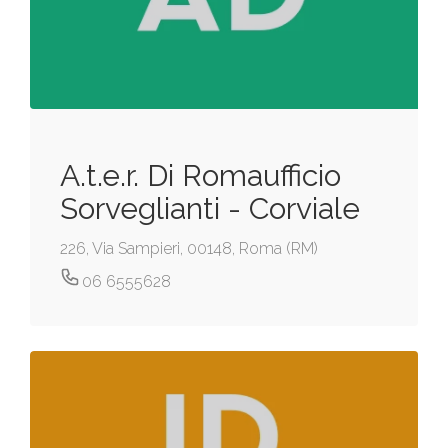
A.t.e.r. Di Romaufficio
Sorveglianti - Corviale
226, Via Sampieri, 00148, Roma (RM)
06 6555628