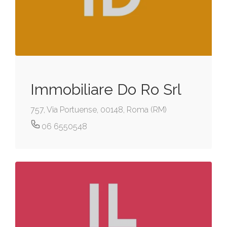
Immobiliare Do Ro Srl
757, Via Portuense, 00148, Roma (RM)
06 6550548