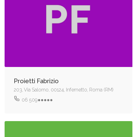
Proietti Fabrizio
203, Via Salorno, 00124, Infernetto, Roma (RM)
06 509●●●●●