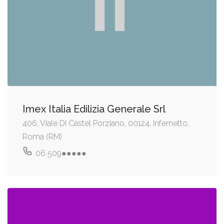
Imex Italia Edilizia Generale Srl
406, Viale Di Castel Porziano, 00124, Infernetto,
Roma (RM)
06 509●●●●●