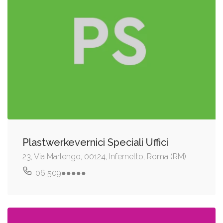
Plastwerkevernici Speciali Uffici
23, Via Marlengo, 00124, Infernetto, Roma (RM)
06 509●●●●●