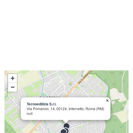
+
−
×
Tecnoedilizia S.r.l.
Via Pomarolo, 14, 00124, Infernetto, Roma (RM)
null