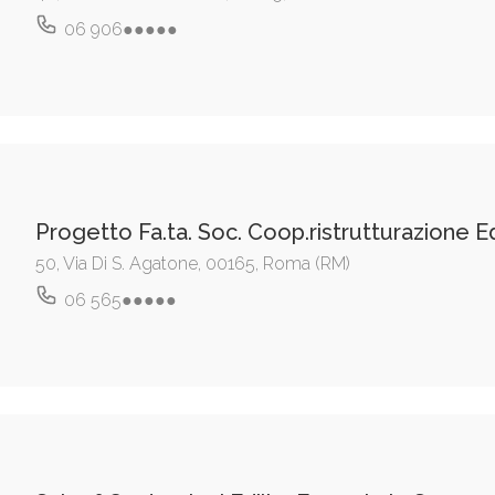
06 906●●●●●
Progetto Fa.ta. Soc. Coop.ristrutturazione Ed
50, Via Di S. Agatone, 00165, Roma (RM)
06 565●●●●●