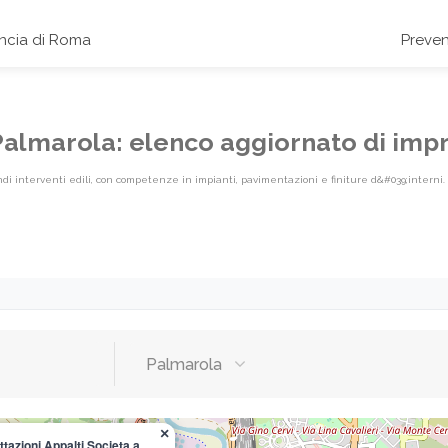
incia di Roma
Preven
e Palmarola: elenco aggiornato di imp
grandi interventi edili, con competenze in impianti, pavimentazioni e finiture d&#039;interni.
abel}
Palmarola
×
tazioni Appalti Societa a