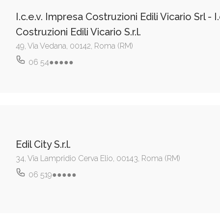
I.c.e.v. Impresa Costruzioni Edili Vicario Srl - 
Costruzioni Edili Vicario S.r.l.
49, Via Vedana, 00142, Roma (RM)
06 54●●●●●
Edil City S.r.l.
34, Via Lampridio Cerva Elio, 00143, Roma (RM)
06 519●●●●●