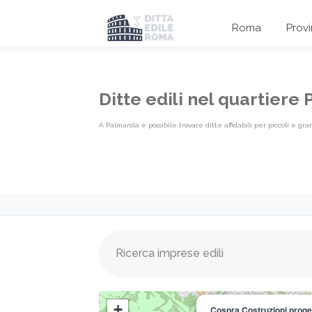
Roma
Prov
Ditte edili nel quartier
A Palmarola è possibile trovare ditte affidabili per piccoli e 
Elenco imprese edili Quartiere {l
+
Cospra Costruzioni.proget