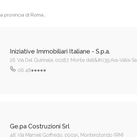
a provincia di Roma...
Iniziative Immobiliari Italiane - S.p.a.
26, Via Del Quirinale, 00187, Monte dell&#039;Ara-Valle S
06 48●●●●●
Ge.pa Costruzioni Srl
48, Via Mameli Goffredo, 00015, Monterotondo (RM)