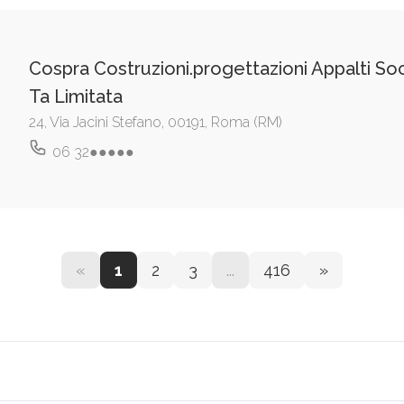
Cospra Costruzioni.progettazioni Appalti Soc
Ta Limitata
24, Via Jacini Stefano, 00191, Roma (RM)
06 32●●●●●
«
1
2
3
...
416
»