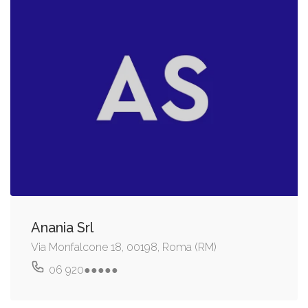
Anania Srl
Via Monfalcone 18, 00198, Roma (RM)
06 920●●●●●