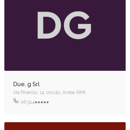
Due. g Srl
Via Pinerolo, 14, 00040, Ardea (RM)
06 914●●●●●