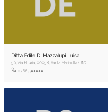
Ditta Edile Di Mazzalupi Luisa
50, Via Etruria, 00058, Santa Marinella (RM)
0766 5●●●●●