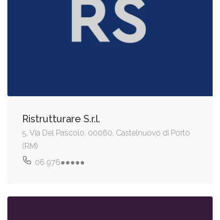
Ristrutturare S.r.l.
5, Via Del Pascolo, 00060, Castelnuovo di Porto
(RM)
06 976●●●●●