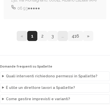
138, Via Montagnano, 00041, Albano Laziale (RM)
06 93●●●●●
«
1
2
3
...
416
»
Domande frequenti su Spallette
Quali interventi richiedono permessi in Spallette?
È utile un direttore lavori a Spallette?
Come gestire imprevisti e varianti?