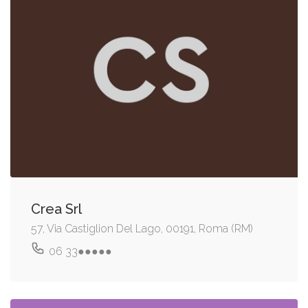
Crea Srl
57, Via Castiglion Del Lago, 00191, Roma (RM)
06 33●●●●●