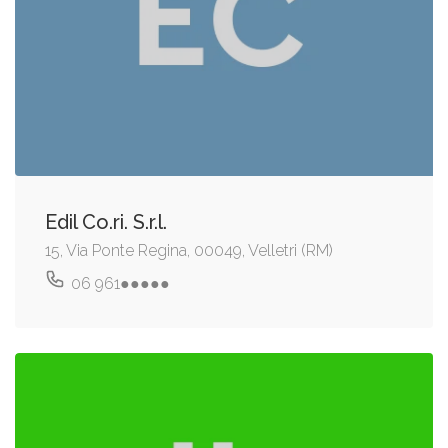
Edil Co.ri. S.r.l.
15, Via Ponte Regina, 00049, Velletri (RM)
06 961●●●●●