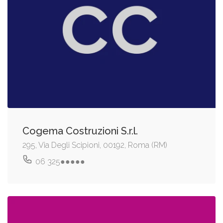
Cogema Costruzioni S.r.l.
295, Via Degli Scipioni, 00192, Roma (RM)
06 325●●●●●