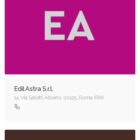
Edil Astra S.r.l.
14, Via Salietti Alberto, 00125, Roma (RM)