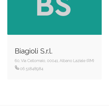
Biagioli S.r.l.
60, Via Cellomaio, 00041, Albano Laziale (RM)
06 51848984