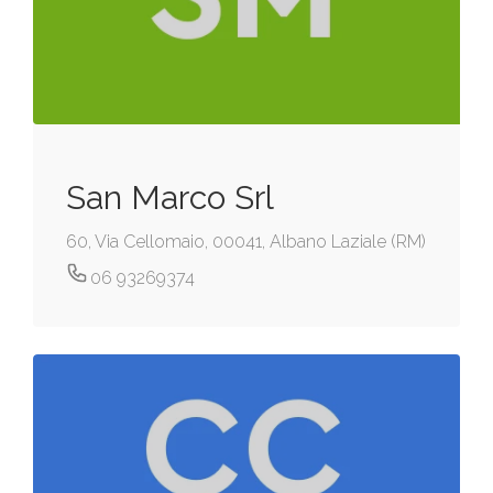
San Marco Srl
60, Via Cellomaio, 00041, Albano Laziale (RM)
06 93269374