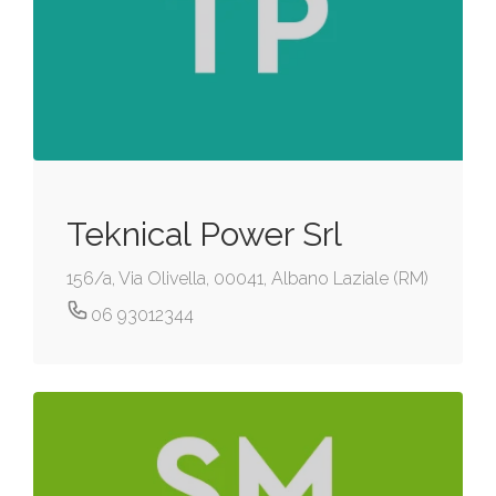
Teknical Power Srl
156/a, Via Olivella, 00041, Albano Laziale (RM)
06 93012344