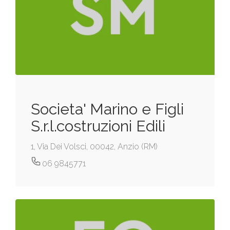
Societa' Marino e Figli
S.r.l.costruzioni Edili
1, Via Dei Volsci, 00042, Anzio (RM)
06 9845771