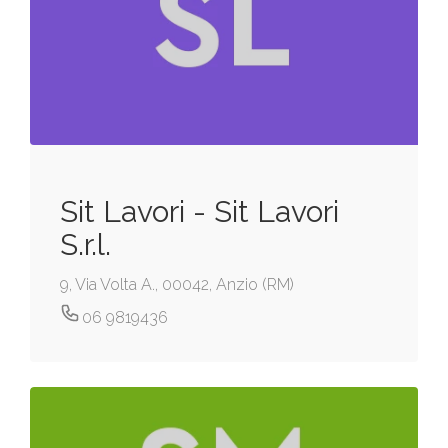
Sit Lavori - Sit Lavori
S.r.l.
9, Via Volta A., 00042, Anzio (RM)
06 9819436