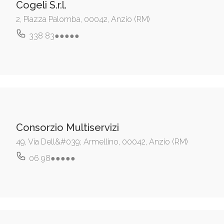
Cogeli S.r.l.
2, Piazza Palomba, 00042, Anzio (RM)
338 83●●●●●
Consorzio Multiservizi
49, Via Dell&#039; Armellino, 00042, Anzio (RM)
06 98●●●●●