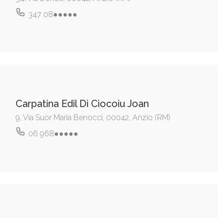
347 08●●●●●
Carpatina Edil Di Ciocoiu Joan
9, Via Suor Maria Benocci, 00042, Anzio (RM)
06 968●●●●●