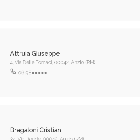
Attruia Giuseppe
4, Via Delle Fornaci, 00042, Anzio (RM)
06 98●●●●●
Bragaloni Cristian
34, Via Doride, 00042, Anzio (RM)