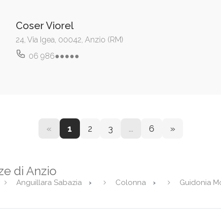
Coser Viorel
24, Via Igea, 00042, Anzio (RM)
06 986●●●●●
«
1
2
3
...
6
»
ze di Anzio
Anguillara Sabazia
Colonna
Guidonia M