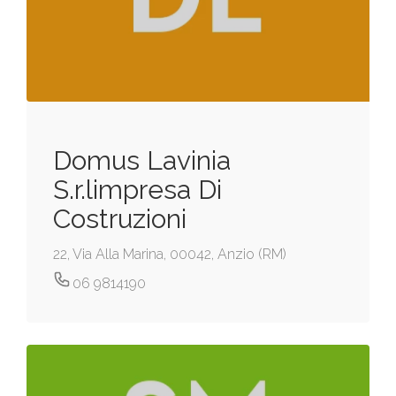
Domus Lavinia
S.r.limpresa Di
Costruzioni
22, Via Alla Marina, 00042, Anzio (RM)
06 9814190