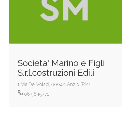
Societa' Marino e Figli
S.r.l.costruzioni Edili
1, Via Dei Volsci, 00042, Anzio (RM)
06 9845771