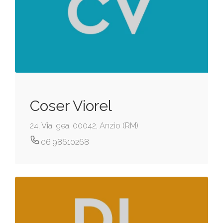
Coser Viorel
24, Via Igea, 00042, Anzio (RM)
06 98610268