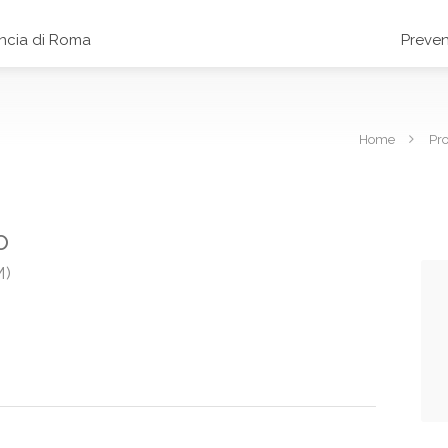
incia di Roma
Preven
Home
Pr
o
M)