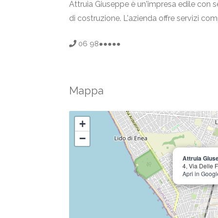
Attruia Giuseppe è un'impresa edile con sed
di costruzione. L'azienda offre servizi com
06 98●●●●●
Mappa
+
−
Attruia Gius
4, Via Delle 
Apri in Goog