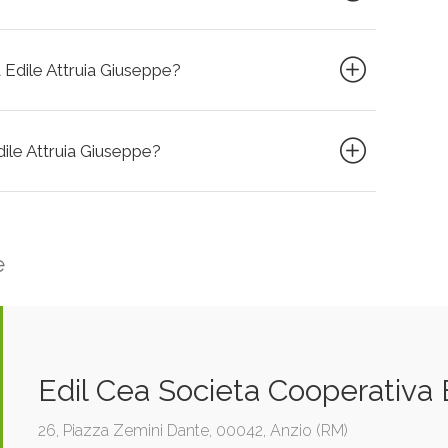
a Edile Attruia Giuseppe?
Edile Attruia Giuseppe?
e
Edil Cea Societa Cooperativa E
26, Piazza Zemini Dante, 00042, Anzio (RM)