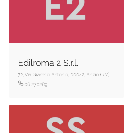
Edilroma 2 S.r.l.
72, Via Gramsci Antonio, 00042, Anzio (RM)
06 270289