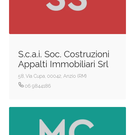
S.c.a.i. Soc. Costruzioni
Appalti Immobiliari Srl
58, Via Cupa, 00042, Anzio (RM)
06 9844186