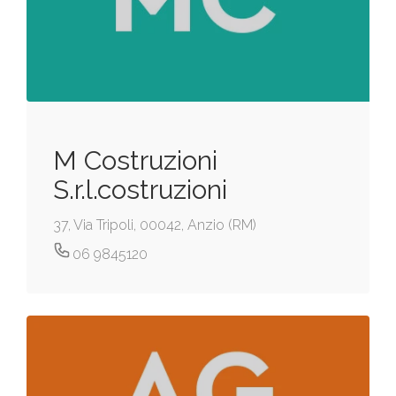
M Costruzioni
S.r.l.costruzioni
37, Via Tripoli, 00042, Anzio (RM)
06 9845120