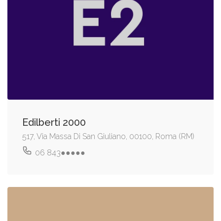
Edilberti 2000
517, Via Massa Di San Giuliano, 00100, Roma (RM)
06 843●●●●●