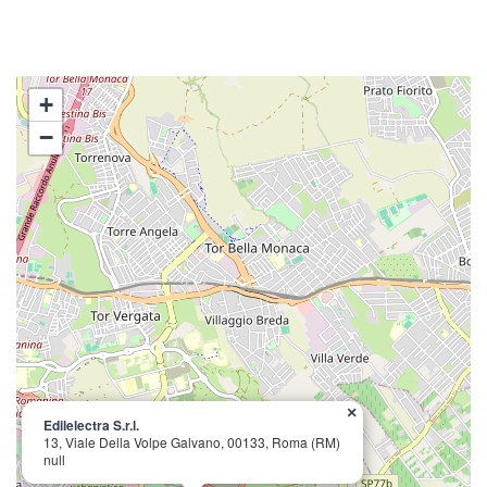
+
−
×
Edilelectra S.r.l.
13, Viale Della Volpe Galvano, 00133, Roma (RM)
null