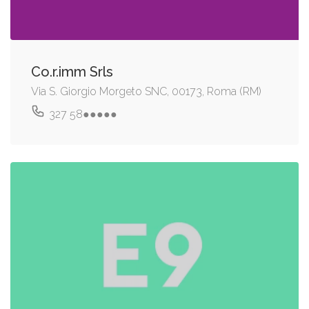
Co.r.imm Srls
Via S. Giorgio Morgeto SNC, 00173, Roma (RM)
327 58●●●●●