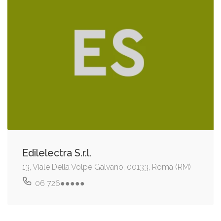
Edilelectra S.r.l.
13, Viale Della Volpe Galvano, 00133, Roma (RM)
06 726●●●●●