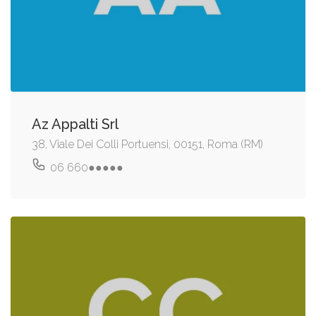
Az Appalti Srl
38, Viale Dei Colli Portuensi, 00151, Roma (RM)
06 660●●●●●