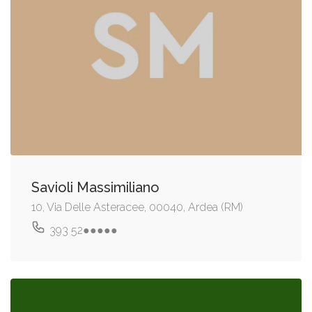
Savioli Massimiliano
10, Via Delle Asteracee, 00040, Ardea (RM)
393 52●●●●●