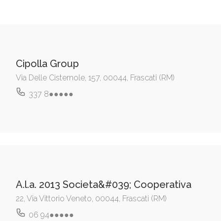
Cipolla Group
Via Delle Cisternole, 157, 00044, Frascati (RM)
337 8●●●●●
A.l.a. 2013 Societa&#039; Cooperativa
22, Via Vittorio Veneto, 00044, Frascati (RM)
06 94●●●●●