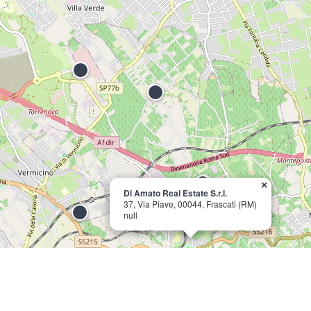
×
Di Amato Real Estate S.r.l.
37, Via Piave, 00044, Frascati (RM)
null