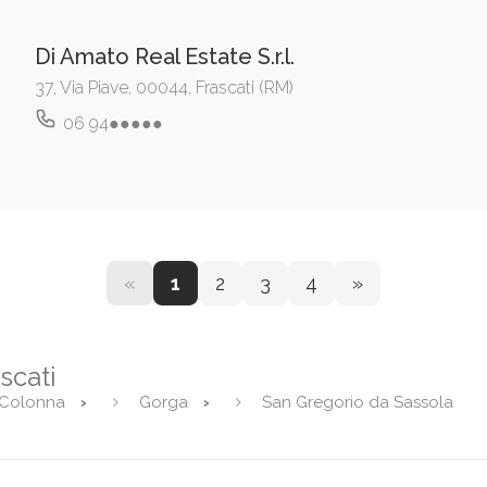
Di Amato Real Estate S.r.l.
37, Via Piave, 00044, Frascati (RM)
06 94●●●●●
«
1
2
3
4
»
ascati
Colonna
Gorga
San Gregorio da Sassola