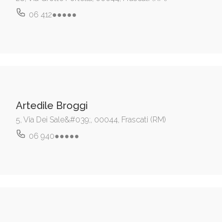
06 412●●●●●
Artedile Broggi
5, Via Dei Sale&#039;, 00044, Frascati (RM)
06 940●●●●●