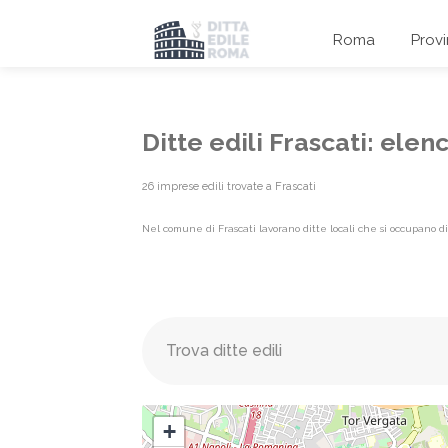
Roma
Prov
Ditte edili Frascati: ele
26 imprese edili trovate a Frascati
Nel comune di Frascati lavorano ditte locali che si occupano di
Elenco imprese edili {label}
+