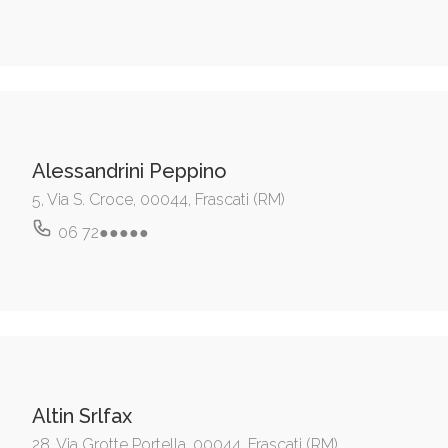
Alessandrini Peppino
5, Via S. Croce, 00044, Frascati (RM)
06 72●●●●●
Altin Srlfax
28, Via Grotte Portella, 00044, Frascati (RM)