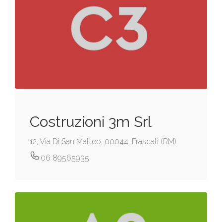
Costruzioni 3m Srl
12, Via Di San Matteo, 00044, Frascati (RM)
06 89565935