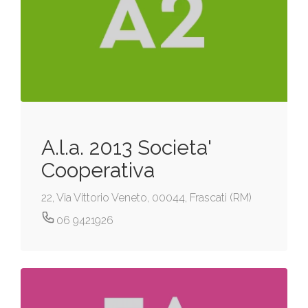
A.l.a. 2013 Societa'
Cooperativa
22, Via Vittorio Veneto, 00044, Frascati (RM)
06 9421926