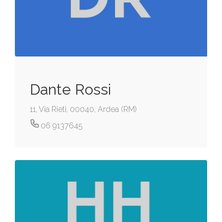
Dante Rossi
11, Via Rieti, 00040, Ardea (RM)
06 9137645