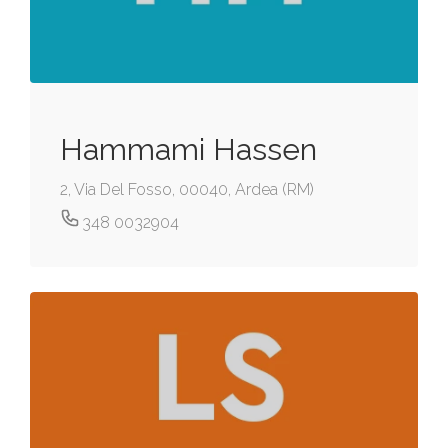
Hammami Hassen
2, Via Del Fosso, 00040, Ardea (RM)
348 0032904