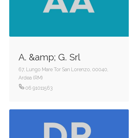
A. &amp; G. Srl
67, Lungo Mare Tor San Lorenzo, 00040,
Ardea (RM)
06 91011563