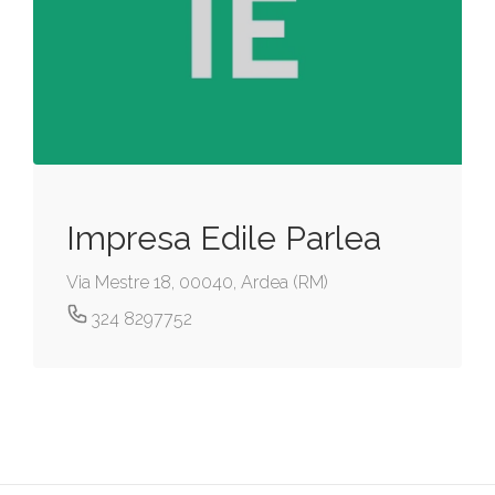
Impresa Edile Parlea
Via Mestre 18, 00040, Ardea (RM)
324 8297752