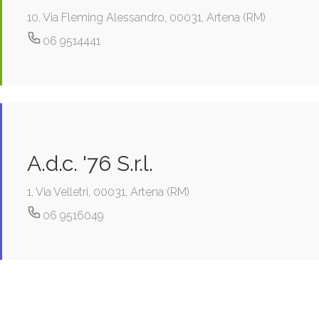
10, Via Fleming Alessandro, 00031, Artena (RM)
06 9514441
A.d.c. '76 S.r.l.
1, Via Velletri, 00031, Artena (RM)
06 9516049