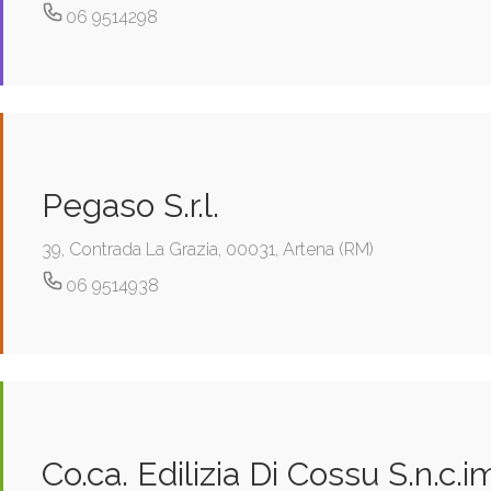
06 9514298
Pegaso S.r.l.
39, Contrada La Grazia, 00031, Artena (RM)
06 9514938
Co.ca. Edilizia Di Cossu S.n.c.