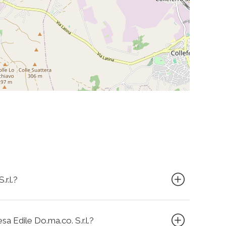
r.l.?
esa Edile Do.ma.co. S.r.l.?