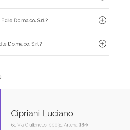
Edile Do.ma.co. S.r.l.?
ile Do.ma.co. S.r.l.?
e
Cipriani Luciano
61, Via Giulianello, 00031, Artena (RM)