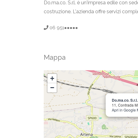
Do.ma.co. S.r.l. è un'impresa edile con sede
costruzione. L'azienda offre servizi comple
06 951●●●●●
Mappa
+
−
Do.ma.co. S.r.l.
11, Contrada M
Apri in Google