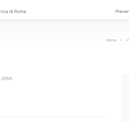
incia di Roma
Preven
Home
P
a (RM)