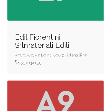
Edil Fiorentini
Srlmateriali Edili
Km. 0.700, Via Latina, 00031, Artena (RM)
06 9515588