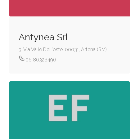
Antynea Srl
3, Via Valle Dell'oste, 00031, Artena (RM)
06 86326496