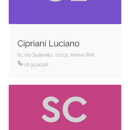
Cipriani Luciano
61, Via Giulianello, 00031, Artena (RM)
06 9514298