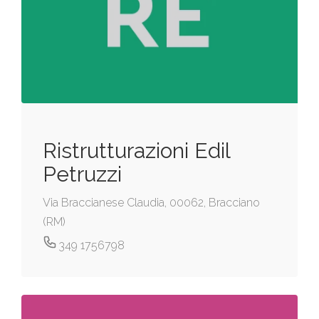
Ristrutturazioni Edil
Petruzzi
Via Braccianese Claudia, 00062, Bracciano
(RM)
349 1756798