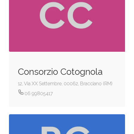
Consorzio Cotognola
12, Via XX Settembre, 00062, Bracciano (RM)
06 99805417