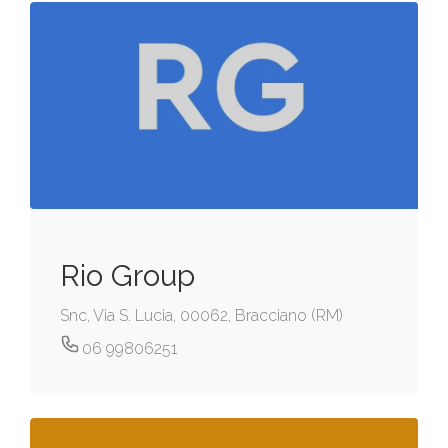
Rio Group
Snc, Via S. Lucia, 00062, Bracciano (RM)
06 99806251