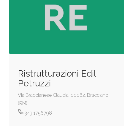
Ristrutturazioni Edil
Petruzzi
Via Braccianese Claudia, 00062, Bracciano
(RM)
349 1756798