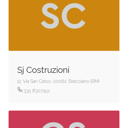
Sj Costruzioni
12, Via San Celso, 00062, Bracciano (RM)
335 8307451