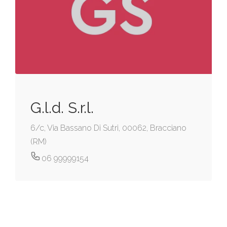
G.l.d. S.r.l.
6/c, Via Bassano Di Sutri, 00062, Bracciano
(RM)
06 99999154