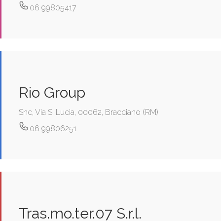
06 99805417
Rio Group
Snc, Via S. Lucia, 00062, Bracciano (RM)
06 99806251
Tras.mo.ter.07 S.r.l.