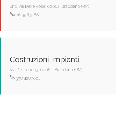
Snc, Via Delle Rose, 00062, Bracciano (RM)
06 9987588
Costruzioni Impianti
Via Del Pepe 13, 00062, Bracciano (RM)
338 4287001