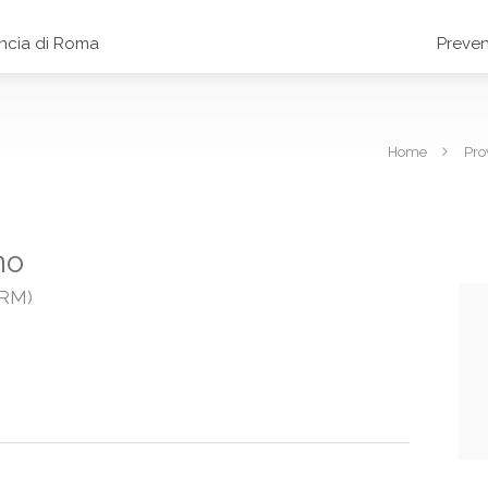
incia di Roma
Preven
Home
Pro
no
(RM)