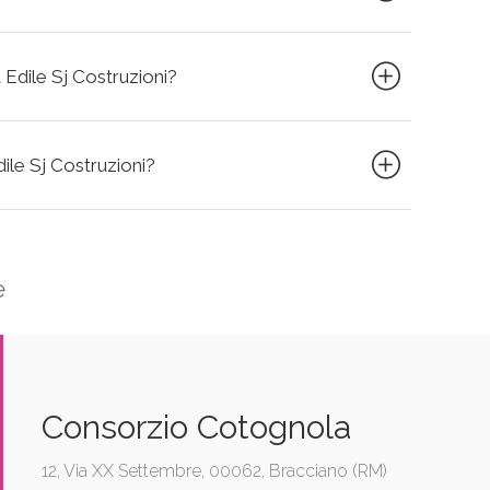
 Edile Sj Costruzioni?
dile Sj Costruzioni?
e
Consorzio Cotognola
12, Via XX Settembre, 00062, Bracciano (RM)