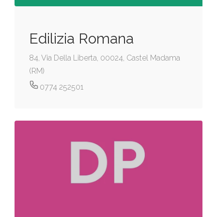
Edilizia Romana
84, Via Della Liberta, 00024, Castel Madama
(RM)
0774 252501