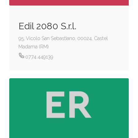
Edil 2080 S.r.l.
95, Vicolo San Sebastiano, 00024, Castel
Madama (RM)
0774 449139