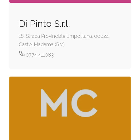
Di Pinto S.r.l.
18, Strada Provinciale Empolitana, 00024,
Castel Madama (RM)
0774 411083