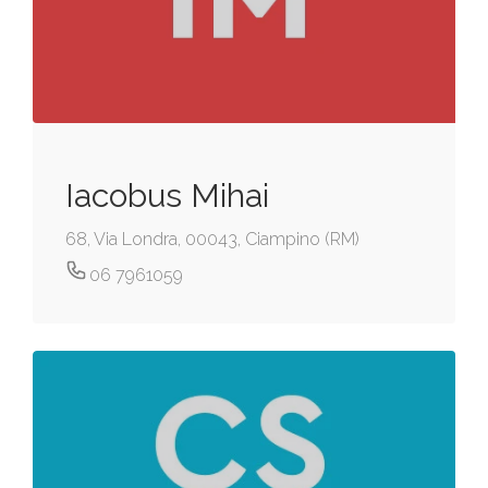
Iacobus Mihai
68, Via Londra, 00043, Ciampino (RM)
06 7961059