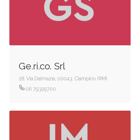
Ge.ri.co. Srl
28, Via Dalmazia, 00043, Ciampino (RM)
06 79329700