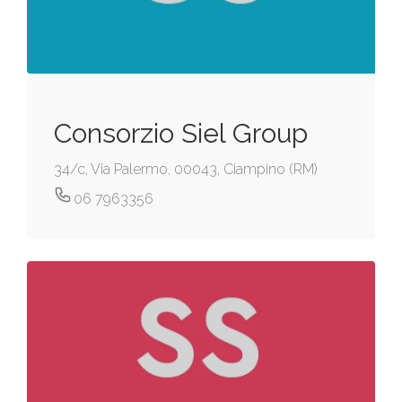
Consorzio Siel Group
34/c, Via Palermo, 00043, Ciampino (RM)
06 7963356