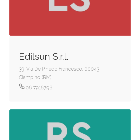
Edilsun S.r.l.
39, Via De Pinedo Francesco, 00043,
Ciampino (RM)
06 7916796