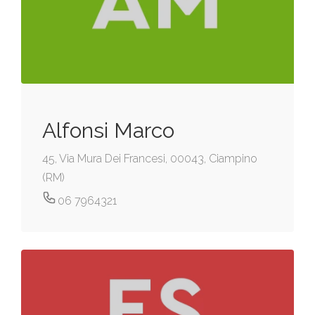
Alfonsi Marco
45, Via Mura Dei Francesi, 00043, Ciampino
(RM)
06 7964321