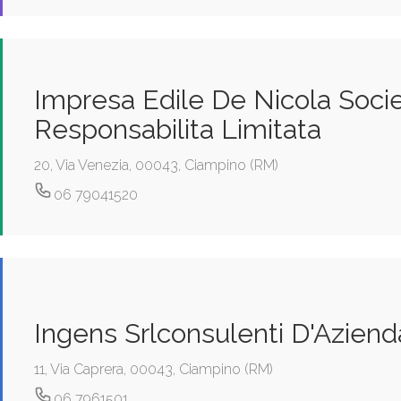
Impresa Edile De Nicola Socie
Responsabilita Limitata
20, Via Venezia, 00043, Ciampino (RM)
06 79041520
Ingens Srlconsulenti D'Aziend
11, Via Caprera, 00043, Ciampino (RM)
06 7961501