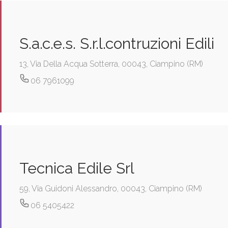
S.a.c.e.s. S.r.l.contruzioni Edili
13, Via Della Acqua Sotterra, 00043, Ciampino (RM)
06 7961099
Tecnica Edile Srl
59, Via Guidoni Alessandro, 00043, Ciampino (RM)
06 5405422