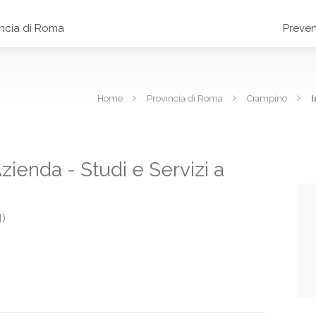
incia di Roma
Preven
Home
Provincia di Roma
Ciampino
I
zienda - Studi e Servizi a
)