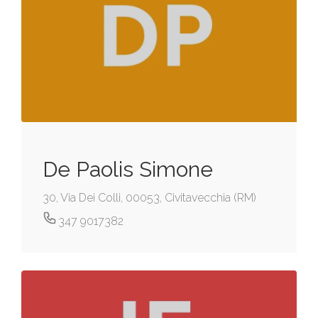
De Paolis Simone
30, Via Dei Colli, 00053, Civitavecchia (RM)
347 9017382