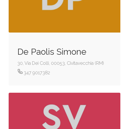
De Paolis Simone
30, Via Dei Colli, 00053, Civitavecchia (RM)
347 9017382