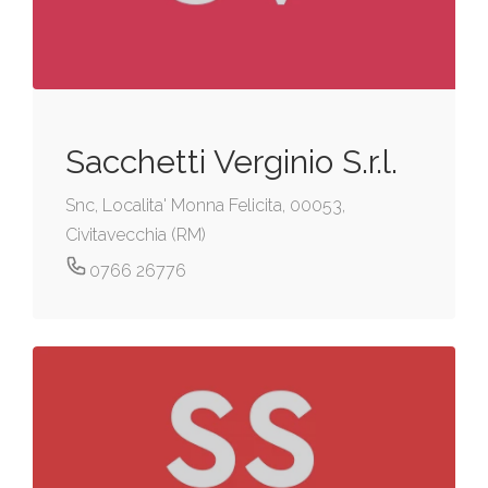
Sacchetti Verginio S.r.l.
Snc, Localita' Monna Felicita, 00053,
Civitavecchia (RM)
0766 26776