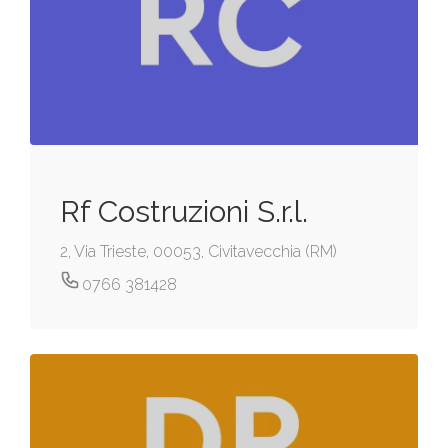
Rf Costruzioni S.r.l.
2, Via Trieste, 00053, Civitavecchia (RM)
0766 381428